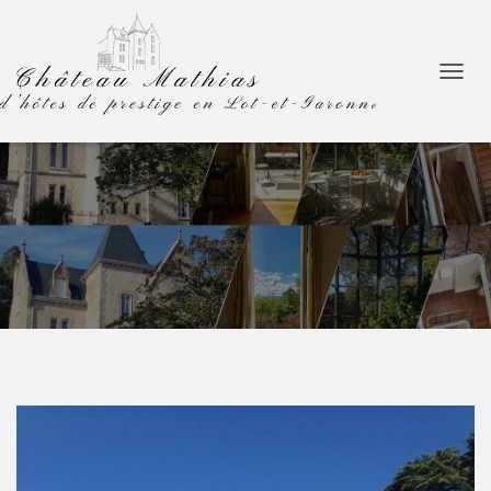
D
É
P
L
I
E
R
L
A
N
A
V
I
G
A
T
I
O
N