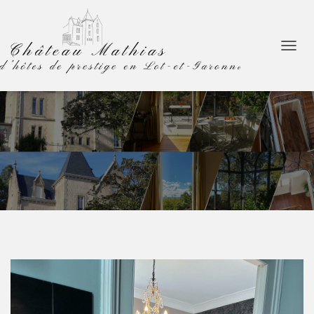
D
É
P
L
I
E
R
L
A
N
A
V
I
G
A
T
I
O
N