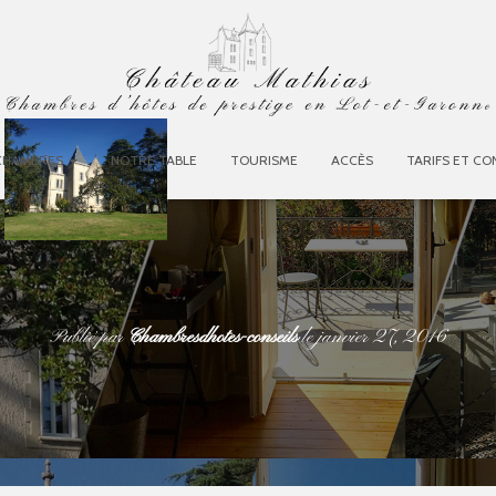
 CHAMBRES
NOTRE TABLE
TOURISME
ACCÈS
TARIFS ET CO
Publié par
Chambresdhotes-conseils
le
janvier 27, 2016