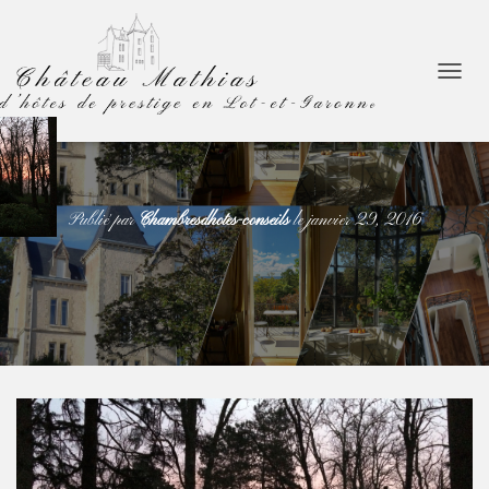
D
É
P
L
I
E
R
Publié par
Chambresdhotes-conseils
le
janvier 29, 2016
L
A
N
A
V
I
G
A
T
I
O
N