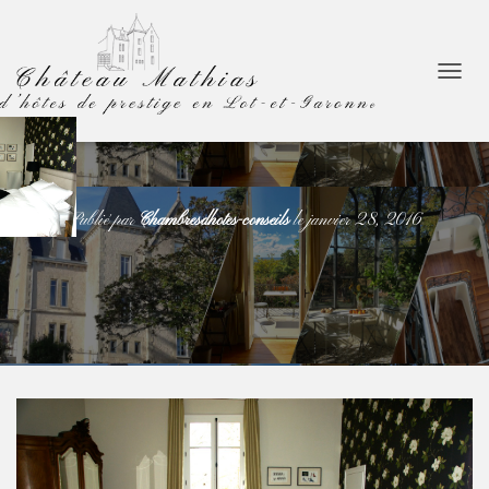
D
É
P
L
I
E
R
Publié par
Chambresdhotes-conseils
le
janvier 28, 2016
L
A
N
A
V
I
G
A
T
I
O
N